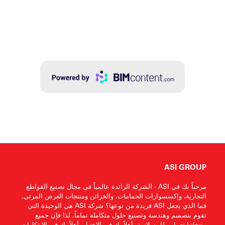
ASI GROUP
مرحباً بك في ASI - الشركة الرائدة عالمياً في مجال تصنيع القواطع
التجارية، وإكسسوارات الحمامات، والخزائن ومنتجات العرض المرئي.
فما الذي يجعل ASI فريدة من نوعها؟ شركة ASI هي الوحيدة التي
تقوم بتصميم وهندسة وتصنيع حلول متكاملة تماماً. لذا فإن جميع
منتجاتنا تعمل معًا بسلاسة. أهلاً بك في الاختيار، أهلاً بك في الابتكارات،