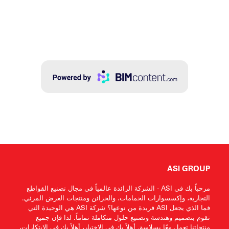
ASI GROUP
مرحباً بك في ASI - الشركة الرائدة عالمياً في مجال تصنيع القواطع
التجارية، وإكسسوارات الحمامات، والخزائن ومنتجات العرض المرئي.
فما الذي يجعل ASI فريدة من نوعها؟ شركة ASI هي الوحيدة التي
تقوم بتصميم وهندسة وتصنيع حلول متكاملة تماماً. لذا فإن جميع
منتجاتنا تعمل معًا بسلاسة. أهلاً بك في الاختيار، أهلاً بك في الابتكارات،