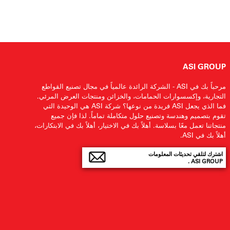
ASI GROUP
مرحباً بك في ASI - الشركة الرائدة عالمياً في مجال تصنيع القواطع
التجارية، وإكسسوارات الحمامات، والخزائن ومنتجات العرض المرئي.
فما الذي يجعل ASI فريدة من نوعها؟ شركة ASI هي الوحيدة التي
تقوم بتصميم وهندسة وتصنيع حلول متكاملة تماماً. لذا فإن جميع
منتجاتنا تعمل معًا بسلاسة. أهلاً بك في الاختيار، أهلاً بك في الابتكارات،
أهلاً بك في ASI.
اشترك لتلقي تحديثات المعلومات
ASI GROUP .