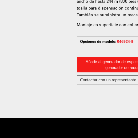
ancho de hasta 244 m (800 pies)
toalla para dispensación contin
También se suministra un meca
Montaje en superficie con colla
Opciones de modelo:
046924-9
Añadir al generador de especi
generador de recu
Contactar con un representante