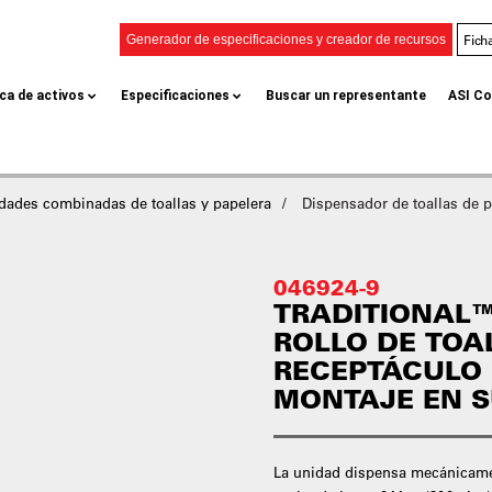
Fich
Generador de especificaciones y creador de recursos
eca de activos
Especificaciones
Buscar un representante
ASI Co
dades combinadas de toallas y papelera
Dispensador de toallas de p
046924-9
TRADITIONAL
ROLLO DE TOA
RECEPTÁCULO 
MONTAJE EN SU
La unidad dispensa mecánicament