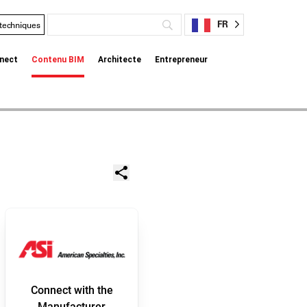
FR
 techniques
nect
Contenu BIM
Architecte
Entrepreneur