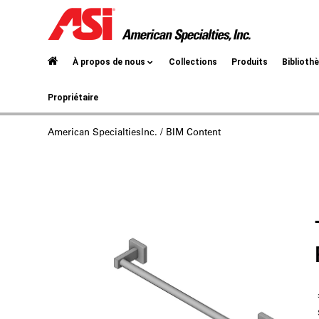
À propos de nous
Collections
Produits
Biblioth
Propriétaire
American SpecialtiesInc.
/ BIM Content