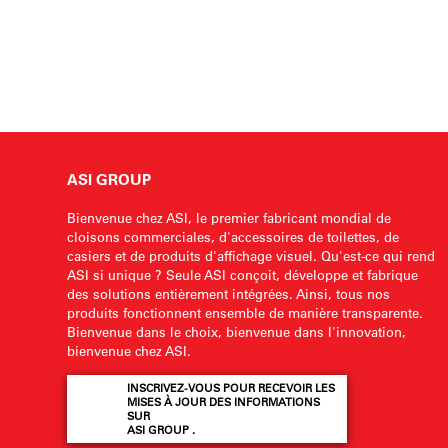
ASI GROUP
Bienvenue chez ASI, le premier fabricant mondial de
cloisons commerciales, d'accessoires de toilettes, de
casiers et de produits d'affichage visuel. Qu'est-ce qui rend
ASI si unique ? Seule ASI conçoit, développe et fabrique
des solutions entièrement intégrées. Ainsi, tous nos
produits fonctionnent ensemble de manière transparente.
Bienvenue dans le choix, bienvenue dans l'innovation,
bienvenue chez ASI.
INSCRIVEZ-VOUS POUR RECEVOIR LES
MISES À JOUR DES INFORMATIONS
SUR
ASI GROUP .