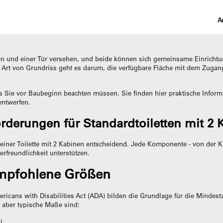
A
en und einer Tür versehen, und beide können sich gemeinsame Einricht
r Art von Grundriss geht es darum, die verfügbare Fläche mit dem Zugang
as Sie vor Baubeginn beachten müssen. Sie finden hier praktische Informa
entwerfen.
erungen für Standardtoiletten mit 2 
ner Toilette mit 2 Kabinen entscheidend. Jede Komponente - von der K
rfreundlichkeit unterstützen.
mpfohlene Größen
icans with Disabilities Act (ADA) bilden die Grundlage für die Mindest
, aber typische Maße sind:
l