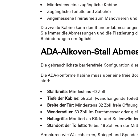
Mindestens eine zugängliche Kabine
Zugängliche Toilette und Zubehör
Angemessene Freiräume zum Manövrieren un
Die zweite Kabine kann den Standardabmessungen e
Sie immer die Abmessungen und die Platzierung de
Behinderungen ermöglicht.
ADA-Alkoven-Stall Abme
Die gebräuchlichste barrierefreie Konfiguration die
Die ADA-konforme Kabine muss über eine freie Bod
sind:
Stallbreite:
Mindestens 60 Zoll
Tiefe der Kabine:
56 Zoll (wandhängende Toilette
Breite der Tür:
Mindestens 32 Zoll freie Öffnung
Wenderadius:
60 Zoll im Durchmesser oder gle
Haltegriffe:
Montiert an Rück- und Seitenwänden
Standort der Toilette:
16 bis 18 Zoll von der Mit
Armaturen wie Waschbecken, Spiegel und Spender s