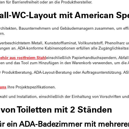
en für Barrierefreiheit oder an die Produkthersteller.
all-WC-Layout mit American Spec
 Architekten, Bauunternehmern und Gebäudemanagern zusammen, um effiz
rn.
verbeschichtetem Metall, Kunststofflaminat, Vollkunststoff, Phenolharz 
n an. ADA-konforme Kabinenoptionen erfüllen alle Zugänglichkeitss
hör aus rostfreiem Stahl
einschließlich Papierhandtuchspendern, Abfall
en und das Tool zum Hinzufügen in den Warenkorb verwenden, um die A
r Produktberatung, ADA-Layout-Beratung oder Auftragsunterstützung. AS
 uns
Ihre Projektspezifikationen.
hl und Installation, einschließlich der Einhaltung von Vorschriften und 
von Toiletten mit 2 Ständen
 für ein ADA-Badezimmer mit mehrer