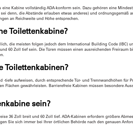
s eine Kabine vollständig ADA-konform sein. Dazu gehören eine Mindest
sei denn, die Abstände erlauben etwas anderes) und ordnungsgemäß ang
ngen an Reichweite und Höhe entsprechen.
ne Toilettenkabine?
lich, die meisten folgen jedoch dem International Building Code (IBC) u
und 60 Zoll tief sein. Die Türen müssen einen ausreichenden Freiraum 
en.
e Toilettenkabinen?
nd -tiefe aufweisen, durch entsprechende Tür- und Trennwandhöhen für 
en Flächen gewährleisten. Barrierefreie Kabinen müssen besondere Ausst
tenkabine sein?
weise 36 Zoll breit und 60 Zoll tief. ADA-Kabinen erfordern größere Abm
undigen Sie sich immer bei Ihrer örtlichen Behörde nach den genauen Anfo