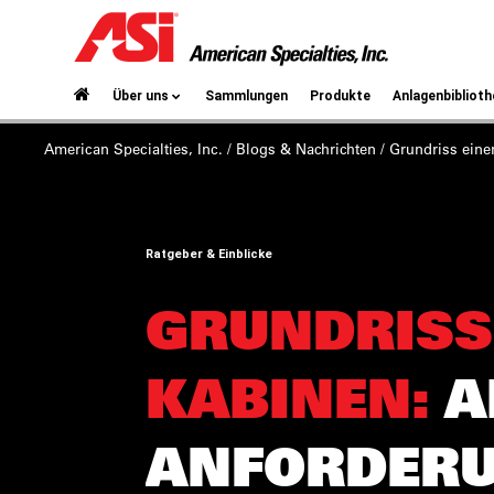
Über uns
Sammlungen
Produkte
Anlagenbiblioth
American Specialties, Inc.
/
Blogs & Nachrichten
/
Grundriss einer
Ratgeber & Einblicke
GRUNDRISS 
KABINEN:
A
ANFORDER