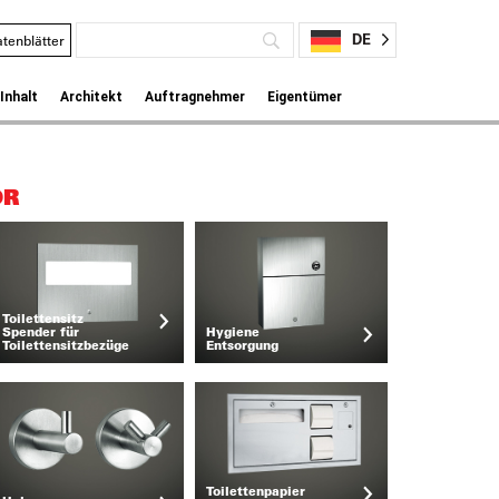
DE
tenblätter
Inhalt
Architekt
Auftragnehmer
Eigentümer
ÖR
Toilettensitz
Spender für
Hygiene
Toilettensitzbezüge
Entsorgung
Toilettenpapier