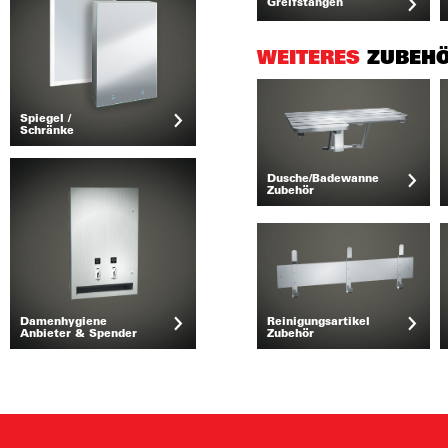
Greifstangen
WEITERES
ZUBEH
Spiegel /
Schränke
Dusche/Badewanne
Zubehör
Damenhygiene
Reinigungsartikel
Anbieter & Spender
Zubehör