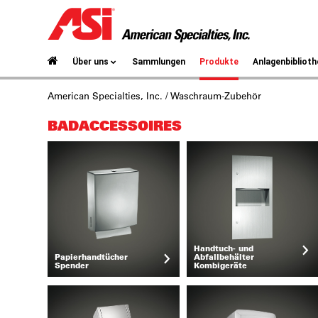
Über uns
Sammlungen
Produkte
Anlagenbiblioth
American Specialties, Inc.
/ Waschraum-Zubehör
BADACCESSOIRES
Handtuch- und
Papierhandtücher
Abfallbehälter
Spender
Kombigeräte