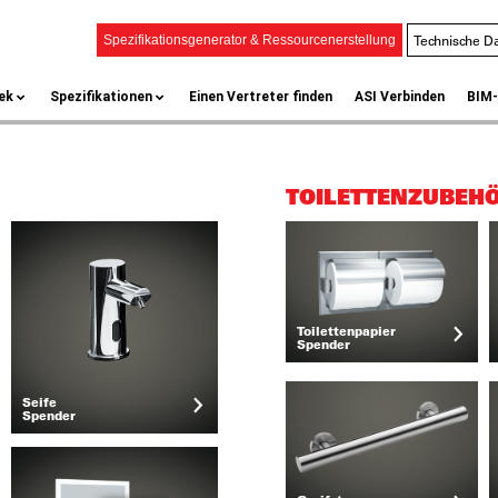
Technische Da
Spezifikationsgenerator & Ressourcenerstellung
ek
Spezifikationen
Einen Vertreter finden
ASI Verbinden
BIM-
TOILETTENZUBEH
Toilettenpapier
Spender
Seife
Spender