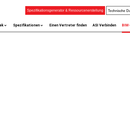
Technische Da
Spezifikationsgenerator & Ressourcenerstellung
ek
Spezifikationen
Einen Vertreter finden
ASI Verbinden
BIM-