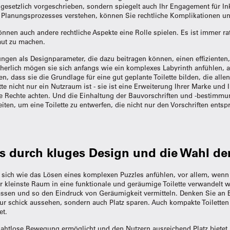
ur gesetzlich vorgeschrieben, sondern spiegelt auch Ihr Engagement für
s Planungsprozesses verstehen, können Sie rechtliche Komplikationen u
önnen auch andere rechtliche Aspekte eine Rolle spielen. Es ist immer ra
aut zu machen.
ngen als Designparameter, die dazu beitragen können, einen effizienten,
cherlich mögen sie sich anfangs wie ein komplexes Labyrinth anfühlen, a
n, dass sie die Grundlage für eine gut geplante Toilette bilden, die alle
te nicht nur ein Nutzraum ist - sie ist eine Erweiterung Ihrer Marke und 
re Rechte achten. Und die Einhaltung der Bauvorschriften und -bestimmu
iten, um eine Toilette zu entwerfen, die nicht nur den Vorschriften ents
s durch kluges Design und die Wahl de
nn sich wie das Lösen eines komplexen Puzzles anfühlen, vor allem, wenn d
er kleinste Raum in eine funktionale und geräumige Toilette verwandelt
 lassen und so den Eindruck von Geräumigkeit vermitteln. Denken Sie an
r schick aussehen, sondern auch Platz sparen. Auch kompakte Toiletten 
et.
ne nahtlose Bewegung ermöglicht und den Nutzern ausreichend Platz biet