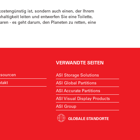
 kostengünstig ist, sondern auch einen, der Ihrem
altigkeit leiten und entwerfen Sie eine Toilette,
ren - es geht darum, den Planeten zu retten, eine
VERWANDTE SEITEN
sourcen
ASI Storage Solutions
takt
ASI Global Partitions
ASI Accurate Partitions
ASI Visual Display Products
ASI Group
GLOBALE STANDORTE