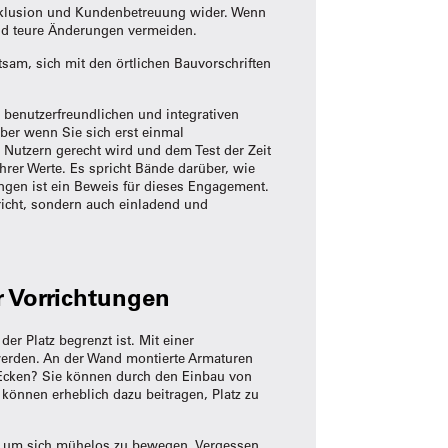
 Inklusion und Kundenbetreuung wider. Wenn
nd teure Änderungen vermeiden.
tsam, sich mit den örtlichen Bauvorschriften
 benutzerfreundlichen und integrativen
ber wenn Sie sich erst einmal
n Nutzern gerecht wird und dem Test der Zeit
Ihrer Werte. Es spricht Bände darüber, wie
ngen ist ein Beweis für dieses Engagement.
pricht, sondern auch einladend und
r Vorrichtungen
er Platz begrenzt ist. Mit einer
 werden. An der Wand montierte Armaturen
 Ecken? Sie können durch den Einbau von
können erheblich dazu beitragen, Platz zu
et, um sich mühelos zu bewegen. Vergessen