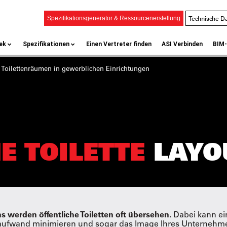
Technische Da
Spezifikationsgenerator & Ressourcenerstellung
ek
Spezifikationen
Einen Vertreter finden
ASI Verbinden
BIM-
n
Toilettenräumen in gewerblichen Einrichtungen
E TOILETTE
LAYO
s werden öffentliche Toiletten oft übersehen.
Dabei kann ein
aufwand minimieren und sogar das Image Ihres Unternehme