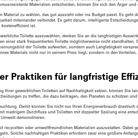
musresistente Materialien entscheiden, können Sie sich den Ärger und d
Material zu wählen, das gut aussieht oder ins Budget passt. Es geht da
arkeit miteinander verbindet. Es geht darum, intelligente Entscheidungen z
osteneffizient ist.
 gewerbliche Toilette auszuwählen, denken Sie an die langfristigen Auswi
en einer stark frequentierten Toilette möglicherweise nicht standhalten.
rscheinungsbild der Toilette aufwerten, sondern auch Langlebigkeit vers
nes Materials nicht nur in seinem Preis liegt, sondern in den Vorteilen, 
r Praktiken für langfristige Effi
g Ihrer gewerblichen Toiletten auf Nachhaltigkeit setzen, können Sie la
tscheidungen zu treffen, die dazu beitragen, den Planeten zu schützen un
leuchtung. Damit können Sie nicht nur Ihren Energieverbrauch drastisc
it niedrigem Durchfluss und Toiletten mit doppelter Spülung eine entsc
e Umwelt demonstrieren.
 recycelten oder umweltfreundlichen Materialien auszustatten. Dabei g
ln. Solche nachhaltigen Praktiken erfordern zwar eine größere Anfangsi