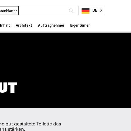
DE
tenblätter
Inhalt
Architekt
Auftragnehmer
Eigentümer
UT
e gut gestaltete Toilette das
ns stärken.