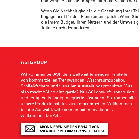
und Vorteile, die sie bringen, sind die Kosten wirkl
Wenn Sie Nachhaltigkeit in die Gestaltung Ihrer Toi
Engagement für den Planeten entspricht. Wenn Sie al
die Ihrem Budget, Ihren Nutzern und der Umwelt ge
Toilette nach der anderen.
ASI GROUP
Willkommen bei ASI, dem weltweit führenden Hersteller
von kommerziellen Trennwänden, Waschraumzubehör,
Schließfächern und visuellen Ausstellungsprodukten. Was
also macht ASI so einzigartig? Nur ASI entwirft, konstruiert
und fertigt vollständig integrierte Lösungen. So können alle
unsere Produkte nahtlos zusammenarbeiten. Willkommen
bei der Auswahl, willkommen bei Innovationen,
willkommen bei ASI.
ABONNIEREN SIE DEN ERHALT VON
ASI GROUP INFORMATIONS-UPDATES.