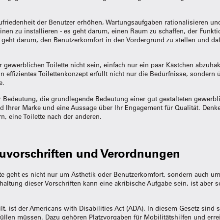
e Zufriedenheit der Benutzer erhöhen, Wartungsaufgaben rationalisieren u
en zu installieren - es geht darum, einen Raum zu schaffen, der Funktio
s geht darum, den Benutzerkomfort in den Vordergrund zu stellen und daf
er gewerblichen Toilette nicht sein, einfach nur ein paar Kästchen abzuh
n effizientes Toilettenkonzept erfüllt nicht nur die Bedürfnisse, sondern ü
e.
r Bedeutung, die grundlegende Bedeutung einer gut gestalteten gewerblich
ild Ihrer Marke und eine Aussage über Ihr Engagement für Qualität. Denk
n, eine Toilette nach der anderen.
auvorschriften und Verordnungen
tte geht es nicht nur um Ästhetik oder Benutzerkomfort, sondern auch um
ltung dieser Vorschriften kann eine akribische Aufgabe sein, ist aber s
t, ist der Americans with Disabilities Act (ADA). In diesem Gesetz sind s
erfüllen müssen. Dazu gehören Platzvorgaben für Mobilitätshilfen und er