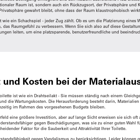
nktionaler Raum ist, sondern auch ein Rückzugsort, der Privatsphäre und Ko
rivatsphäre gewahrt bleibt, ohne dass der Raum klaustrophobisch wirkt
ist wie ein Schachspiel - jeder Zug zählt. Ob es um die Platzierung eine
, das Raumgefühl zu verbessern. Wenn Sie sich also auf diese Gestaltu
ngen leiten, um eine platzsparende, benutzerfreundliche und beeindruck
 und Kosten bei der Materialau
oilette ist wie ein Drahtseilakt - Sie müssen ständig nach einem Gleichge
und die Wartungskosten. Die Herausforderung besteht darin, Materialien 
ichzeitig im Rahmen des vorgesehenen Budgets bleiben.
feld eine größere Investition, aber auf lange Sicht erweisen sie sich oft
iderstandsfähiger gegen Beschädigungen, was sie zu einer guten Wahl fü
cheidender Faktor für die Sauberkeit und Attraktivität Ihrer Toilette.
erstandsfähigkeit gegen Vandalismus zu berücksichtigen. Leider können 