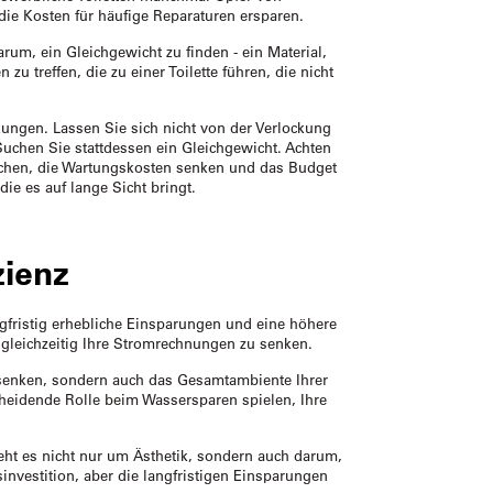
ie Kosten für häufige Reparaturen ersparen.
rum, ein Gleichgewicht zu finden - ein Material,
u treffen, die zu einer Toilette führen, die nicht
rkungen. Lassen Sie sich nicht von der Verlockung
 Suchen Sie stattdessen ein Gleichgewicht. Achten
prechen, die Wartungskosten senken und das Budget
die es auf lange Sicht bringt.
zienz
ngfristig erhebliche Einsparungen und eine höhere
d gleichzeitig Ihre Stromrechnungen zu senken.
h senken, sondern auch das Gesamtambiente Ihrer
heidende Rolle beim Wassersparen spielen, Ihre
eht es nicht nur um Ästhetik, sondern auch darum,
nvestition, aber die langfristigen Einsparungen