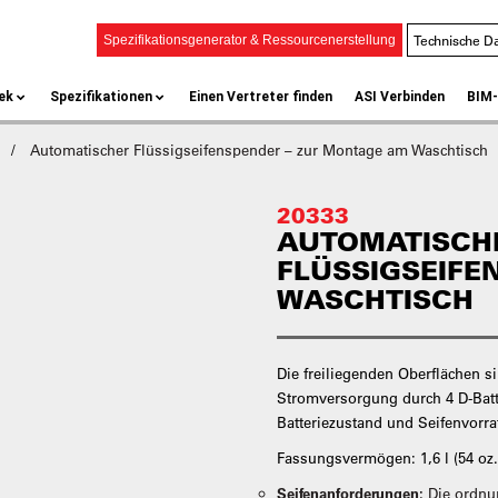
Technische Da
Spezifikationsgenerator & Ressourcenerstellung
ek
Spezifikationen
Einen Vertreter finden
ASI Verbinden
BIM-
r
Automatischer Flüssigseifenspender – zur Montage am Waschtisch
20333
AUTOMATISCH
FLÜSSIGSEIFE
WASCHTISCH
Die freiliegenden Oberflächen 
Stromversorgung durch 4 D-Batte
Batteriezustand und Seifenvorrat
Fassungsvermögen: 1,6 l (54 oz.)
Seifenanforderungen:
Die ordn