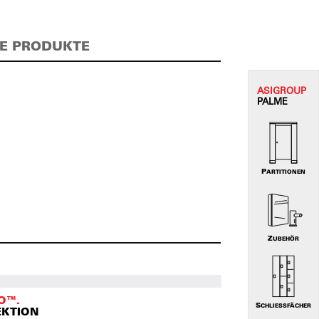
E PRODUKTE
ASI
GROUP
PALME
PARTITIONEN
ZUBEHÖR
O™.
SCHLIESSFÄCHER
EKTION