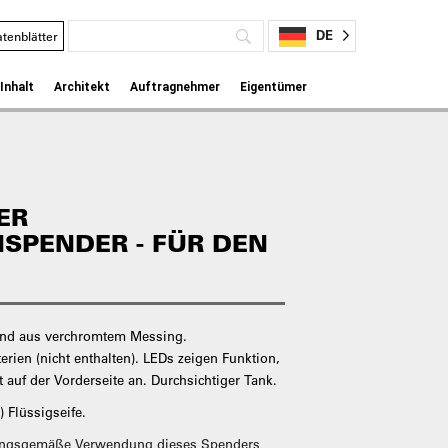
DE
tenblätter
Inhalt
Architekt
Auftragnehmer
Eigentümer
ER
NSPENDER - FÜR DEN
sind aus verchromtem Messing.
rien (nicht enthalten). LEDs zeigen Funktion,
 auf der Vorderseite an. Durchsichtiger Tank.
 Flüssigseife.
ungsgemäße Verwendung dieses Spenders