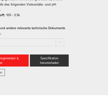
alb des folgenden Viskositäts- und pH-
f.
cP
):
100 - 3.5k
und andere relevante technische Dokumente
h.
nsgenerator &
Spezifikation
er
herunterladen
en