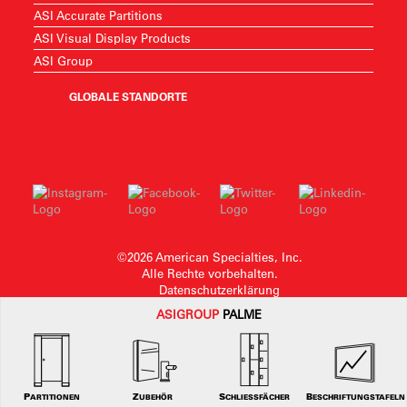
ASI Accurate Partitions
ASI Visual Display Products
ASI Group
GLOBALE STANDORTE
©2026 American Specialties, Inc.
Alle Rechte vorbehalten.
Datenschutzerklärung
ASI
GROUP
PALME
American SpecialtiesInc. behält sich das Recht vor, ohne Vorankündigung
Designänderungen vorzunehmen oder ein Design zurückzuziehen.
PARTITIONEN
ZUBEHÖR
SCHLIESSFÄCHER
BESCHRIFTUNGSTAFELN