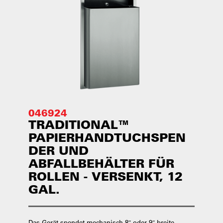
046924
TRADITIONAL™
PAPIERHANDTUCHSPEN
DER UND
ABFALLBEHÄLTER FÜR
ROLLEN - VERSENKT, 12
GAL.
Das Gerät spendet mechanisch 8″ oder 9″ breite