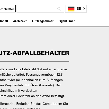
DE
tenblätter
Inhalt
Architekt
Auftragnehmer
Eigentümer
UTZ-ABFALLBEHÄLTER
lters sind aus Edelstahl 304 mit einer Stärke
erfläche gefertigt. Fassungsvermögen 12,8
 enthält vier (4) Innenhaken zum Aufhängen
en Vinylbeutels mit Ösen (bauseits). Der
chschlitze mit verdeckten
em 304er Edelstahl an der Wand befestigt.
llmaterial. Entladen Sie das Gerät, indem Sie
er den wiederverwendbaren