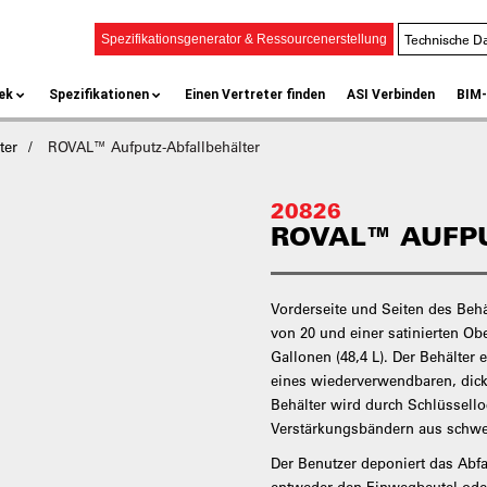
Technische Da
Spezifikationsgenerator & Ressourcenerstellung
ek
Spezifikationen
Einen Vertreter finden
ASI Verbinden
BIM-
ter
ROVAL™ Aufputz-Abfallbehälter
20826
ROVAL™ AUFP
Vorderseite und Seiten des Behä
von 20 und einer satinierten Ob
Gallonen (48,4 L). Der Behälter
eines wiederverwendbaren, dick
Behälter wird durch Schlüssello
Verstärkungsbändern aus schwer
Der Benutzer deponiert das Abfa
entweder den Einwegbeutel od