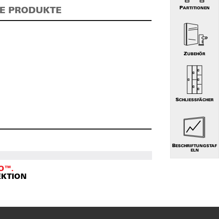
E PRODUKTE
PARTITIONEN
ZUBEHÖR
SCHLIESSFÄCHER
BESCHRIFTUNGSTAF
ELN
O™.
EKTION