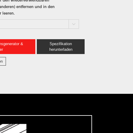
anderen) entfernen und in den
 leeren.
nsgenerator &
Spezifikation
er
herunterladen
en