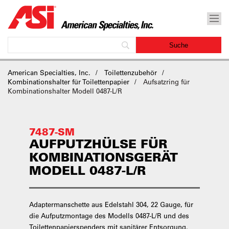
American Specialties, Inc.
Toilettenzubehör
Kombinationshalter für Toilettenpapier
Aufsatzring für
Kombinationshalter Modell 0487-L/R
7487-SM
AUFPUTZHÜLSE FÜR
KOMBINATIONSGERÄT
MODELL 0487-L/R
Adaptermanschette aus Edelstahl 304, 22 Gauge, für
die Aufputzmontage des Modells 0487-L/R und des
Toilettenpapierspenders mit sanitärer Entsorgung.