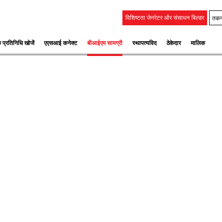
तकन
विशिष्टता जेनरेटर और संसाधन बिल्डर
 प्रतिनिधि खोजें
एएसआई कनेक्ट
बीआईएम सामग्री
स्‍थापत्‍यविद
ठेकेदार
मालिक