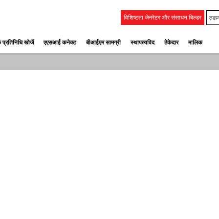
तकन
विशिष्टता जेनरेटर और संसाधन बिल्डर
 प्रतिनिधि खोजें
एएसआई कनेक्ट
बीआईएम सामग्री
स्‍थापत्‍यविद
ठेकेदार
मालिक