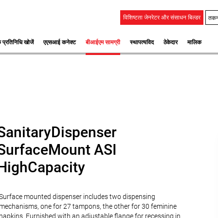
तकन
विशिष्टता जेनरेटर और संसाधन बिल्डर
 प्रतिनिधि खोजें
एएसआई कनेक्ट
बीआईएम सामग्री
स्‍थापत्‍यविद
ठेकेदार
मालिक