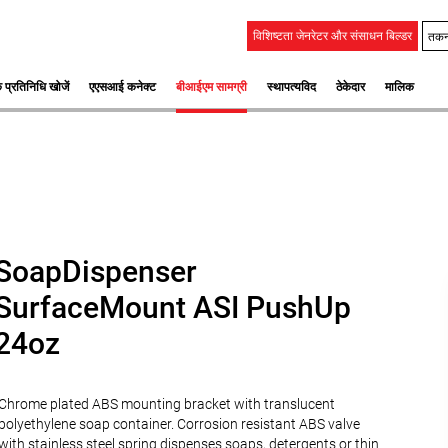
तकन
विशिष्टता जेनरेटर और संसाधन बिल्डर
 प्रतिनिधि खोजें
एएसआई कनेक्ट
बीआईएम सामग्री
स्‍थापत्‍यविद
ठेकेदार
मालिक