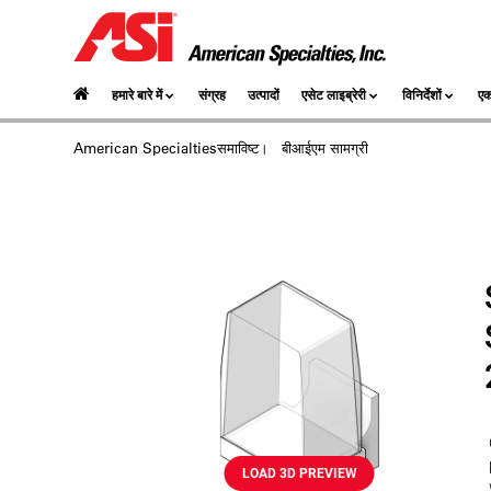
हमारे बारे में
संग्रह
उत्पादों
एसेट लाइब्रेरी
विनिर्देशों
एक
American Specialtiesसमाविष्‍ट।
बीआईएम सामग्री