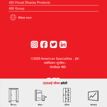
ASI Visual Display Products
ASI Group
वैश्विक स्थान
©2026 American Specialties , इंक.
सर्वाधिकार सुरक्षित।
गोपनीयता नीति
एएसआई जी
रूप
हथेली
American Specialties, Inc. बिना किसी सूचना के डिज़ाइन परिवर्तन करने या किसी भी डिज़ाइन को
वापस लेने का अधिकार सुरक्षित रखता है।
विभाजन
सामान
लॉकर्स
मार्करबोर्ड