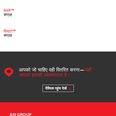
वेलारे™
संग्रह
पियाटो™
संग्रह
आपको जो चाहिए वही वितरित करना—
जहाँ
आपको इसकी आवश्यकता है।
वैश्विक पहुंच देखें
ASI GROUP