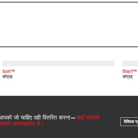
वेलारे™
पियाटो™
संग्रह
संग्रह
आपको जो चाहिए वही वितरित करना—
जहाँ आपको
वैश्विक पह
इसकी आवश्यकता है।