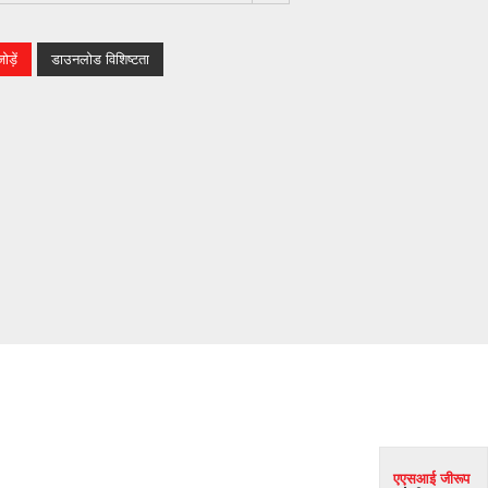
ड़ें
डाउनलोड विशिष्टता
एएसआई जी
रूप