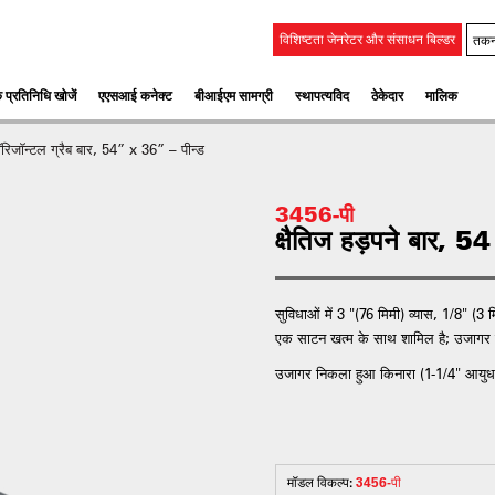
तकन
विशिष्टता जेनरेटर और संसाधन बिल्डर
 प्रतिनिधि खोजें
एएसआई कनेक्ट
बीआईएम सामग्री
स्‍थापत्‍यविद
ठेकेदार
मालिक
रिजॉन्टल ग्रैब बार, 54” x 36” – पीन्ड
3456-पी
क्षैतिज हड़पने बार, 
सुविधाओं में 3 "(76 मिमी) व्यास, 1/8" (
एक साटन खत्म के साथ शामिल है; उजागर बढ़
उजागर निकला हुआ किनारा (1-1/4" आयुध डि
मॉडल विकल्प:
3456-पी