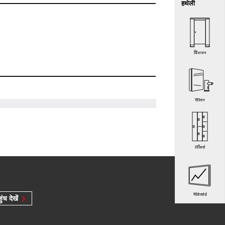
हथेली
विभाजन
सामान
लॉकर्स
मार्करबोर्ड
ुंच देखें