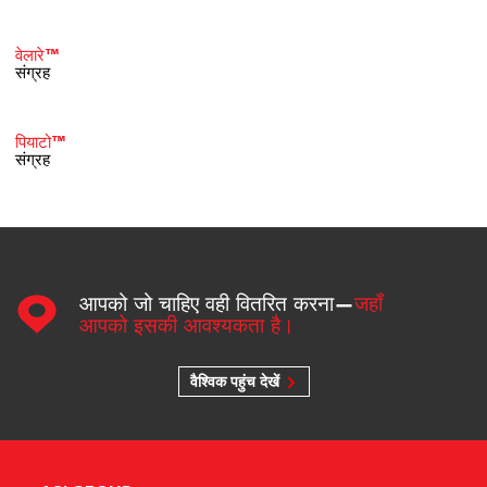
वेलारे™
संग्रह
पियाटो™
संग्रह
आपको जो चाहिए वही वितरित करना—
जहाँ
आपको इसकी आवश्यकता है।
वैश्विक पहुंच देखें