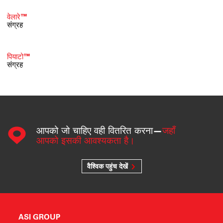
वेलारे™
संग्रह
पियाटो™
संग्रह
आपको जो चाहिए वही वितरित करना—
जहाँ
आपको इसकी आवश्यकता है।
वैश्विक पहुंच देखें
ASI GROUP