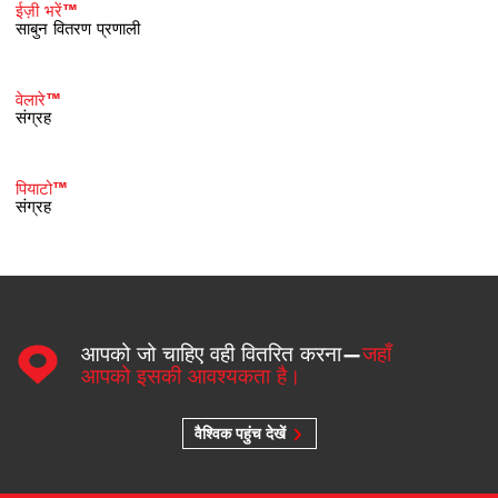
ईज़ी भरें™
साबुन वितरण प्रणाली
वेलारे™
संग्रह
पियाटो™
संग्रह
आपको जो चाहिए वही वितरित करना—
जहाँ
आपको इसकी आवश्यकता है।
वैश्विक पहुंच देखें