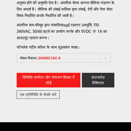
अनुरूप होने की अनुमति देता है। आंतरिक शेल्फ कागज तौलिया भंडारण के
लिए आदर्श है। तौलिया की लंबाई मालिक द्वारा लंबाई, देरी और पेपर सेवर
स्विच निर्धारित करके निर्धारित की जाती है।
आंतरिक कम-वॉल्यूम द्वारा संचालितtagई एडाप्टर (आपूर्ति) 110-
240VAC, 50/60 हर्ट्ज का उपयोग करके और 5VDC @ 1A का
आउटपुट प्रदान करना।
स्टेनलेस स्टील कॉलर के साथ घुड़सवार सतह।
मॉडल विकल्प:
2046921AC-9
विनिर्देश जनरेटर और संसाधन बिल्डर में
डाउनलोड
जोड़ें
विशिष्टता
एक प्रतिनिधि से संपर्क करें