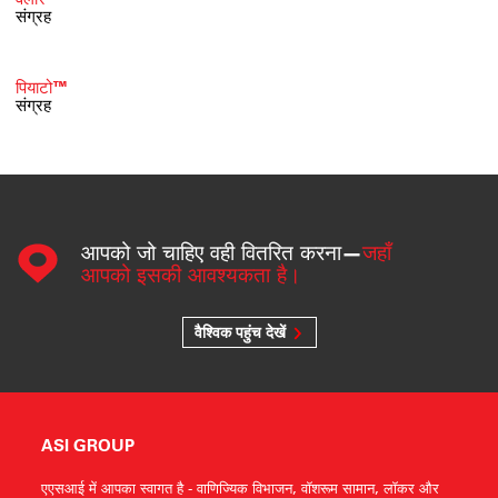
संग्रह
पियाटो™
संग्रह
आपको जो चाहिए वही वितरित करना—
जहाँ
आपको इसकी आवश्यकता है।
वैश्विक पहुंच देखें
ASI GROUP
एएसआई में आपका स्वागत है - वाणिज्यिक विभाजन, वॉशरूम सामान, लॉकर और