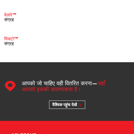
वेलारे™
संग्रह
पियाटो™
संग्रह
आपको जो चाहिए वही वितरित करना—
जहाँ
आपको इसकी आवश्यकता है।
वैश्विक पहुंच देखें