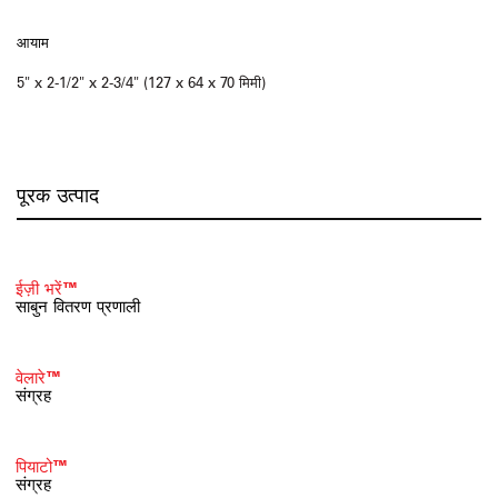
आयाम
5" x 2-1/2" x 2-3/4" (127 x 64 x 70 मिमी)
पूरक उत्पाद
ईज़ी भरें™
साबुन वितरण प्रणाली
वेलारे™
संग्रह
पियाटो™
संग्रह