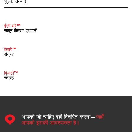
पूरक उत्पाद
ईज़ी भरें™
साबुन वितरण प्रणाली
वेलारे™
संग्रह
पियाटो™
संग्रह
आपको जो चाहिए वही वितरित करना—
जहाँ
आपको इसकी आवश्यकता है।