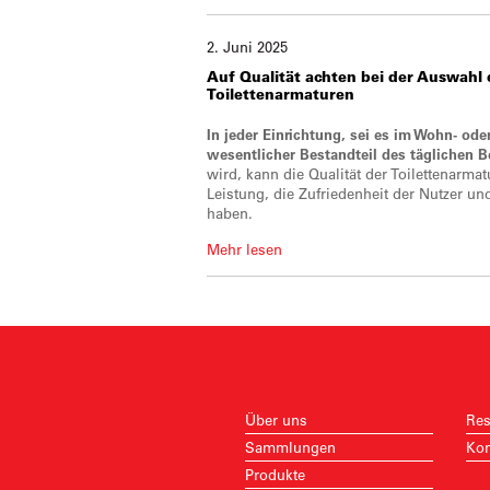
2. Juni 2025
Auf Qualität achten
bei der Auswahl e
Toilettenarmaturen
In jeder Einrichtung, sei es im Wohn- ode
wesentlicher Bestandteil des täglichen Be
wird, kann die Qualität der Toilettenarmat
Leistung, die Zufriedenheit der Nutzer un
haben.
Mehr lesen
Über uns
Res
Sammlungen
Kon
Produkte