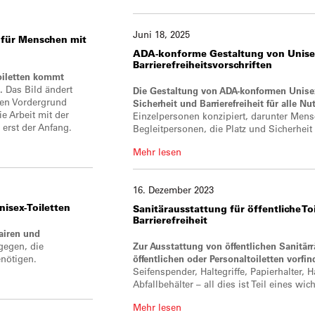
Juni 18, 2025
 für Menschen mit
ADA-konforme Gestaltung von Unisex
Barrierefreiheitsvorschriften
Toiletten kommt
.
Das Bild ändert
Die Gestaltung von ADA-konformen Unisex-
 den Vordergrund
Sicherheit und Barrierefreiheit für alle Nut
e Arbeit mit der
Einzelpersonen konzipiert, darunter Men
 erst der Anfang.
Begleitpersonen, die Platz und Sicherheit
Mehr lesen
16. Dezember 2023
isex-Toiletten
Sanitärausstattung für öffentliche Toi
Barrierefreiheit
fairen und
egen, die
Zur Ausstattung von öffentlichen Sanitär
enötigen.
öffentlichen oder Personaltoiletten vorfin
Seifenspender, Haltegriffe, Papierhalter, 
Abfallbehälter – all dies ist Teil eines w
Mehr lesen