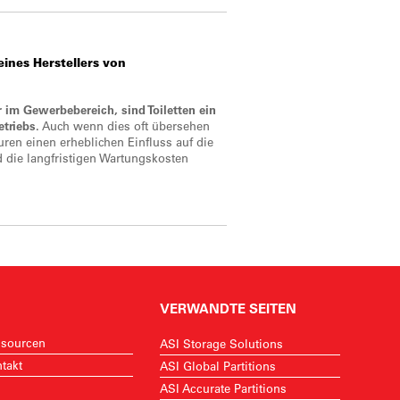
ines Herstellers von
r im Gewerbebereich, sind Toiletten ein
triebs.
Auch wenn dies oft übersehen
uren einen erheblichen Einfluss auf die
d die langfristigen Wartungskosten
VERWANDTE SEITEN
sourcen
ASI Storage Solutions
takt
ASI Global Partitions
ASI Accurate Partitions