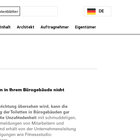
DE
tenblätter
Inhalt
Architekt
Auftragnehmer
Eigentümer
en
in Ihrem
Bürogebäude
nicht
nrichtung übersehen wird, kann die
 der Toiletten in Bürogebäuden gar
Die Unzufriedenheit
mit schmuddeligen,
ckmeldungen von Mitarbeitern und
d erhält von der Unternehmensleitung
igungen wie Fitnessstudio-
bars.