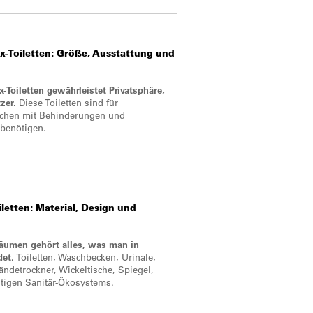
-Toiletten:
Größe, Ausstattung und
Toiletten gewährleistet Privatsphäre,
zer.
Diese Toiletten sind für
schen mit Behinderungen und
 benötigen.
letten:
Material, Design und
räumen gehört alles, was man in
det.
Toiletten, Waschbecken, Urinale,
Händetrockner, Wickeltische, Spiegel,
ichtigen Sanitär-Ökosystems.