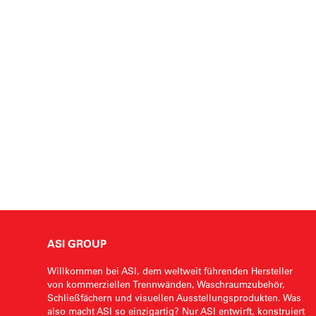
ASI GROUP
Willkommen bei ASI, dem weltweit führenden Hersteller
von kommerziellen Trennwänden, Waschraumzubehör,
Schließfächern und visuellen Ausstellungsprodukten. Was
also macht ASI so einzigartig? Nur ASI entwirft, konstruiert