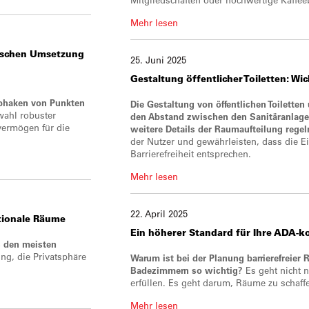
Mehr lesen
nischen Umsetzung
25. Juni 2025
Gestaltung
öffentlicher Toiletten
: Wi
Abhaken von Punkten
Die Gestaltung von öffentlichen Toiletten
wahl robuster
den Abstand zwischen den Sanitäranlagen
vermögen für die
weitere Details der Raumaufteilung regel
der Nutzer und gewährleisten, dass die E
Barrierefreiheit entsprechen.
Mehr lesen
22. April 2025
ktionale Räume
Ein höherer
Standard für Ihre ADA-
s den meisten
ng, die Privatsphäre
Warum ist bei der Planung barrierefreie
Badezimmern so wichtig?
Es geht nicht 
erfüllen. Es geht darum, Räume zu schaff
Mehr lesen