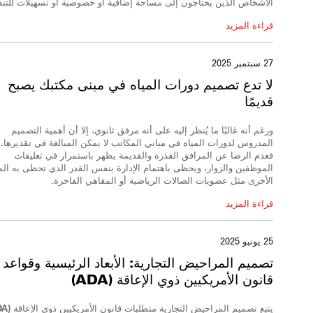
الأشخاص الذين يحتاجون إلى مساحة إضافية أو خصوصية أو تسهيلات للتنق
قراءة المزيد
27 سبتمبر 2025
لا تدع
تصميم دورات المياه
في
مبنى
مكتبك
يصبح
قديمًا
ورغم أنه غالبًا ما يُنظر إليه على أنه مرفق ثانوي، إلا أن أهمية التصميم
المدروس لدورات المياه في مباني المكاتب لا يمكن المبالغة في تقديرها.
فعدم الرضا
عن المرافق القذرة والقديمة يظهر باستمرار في تعليقات
الموظفين والزوار، ويحظى باهتمام الإدارة بنفس القدر الذي تحظى به المز
الأخرى مثل عضويات الصالات الرياضية أو المقاهي الفاخرة.
قراءة المزيد
25 يونيو 2025
تصميم
المراحيض التجارية
: الأبعاد الرئيسية وقواعد
قانون الأمريكيين ذوي الإعاقة (ADA)