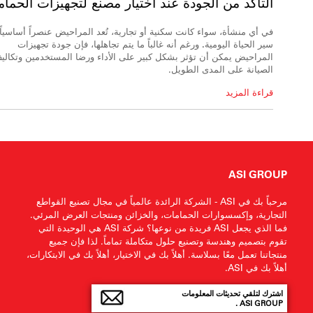
التأكد من الجودة
عند اختيار مصنع لتجهيزات الحما
في أي منشأة، سواء كانت سكنية أو تجارية، تُعد المراحيض عنصراً أساسياً
سير الحياة اليومية.
ورغم أنه غالباً ما يتم تجاهلها، فإن جودة تجهيزات
المراحيض يمكن أن تؤثر بشكل كبير على الأداء ورضا المستخدمين وتكالي
الصيانة على المدى الطويل.
قراءة المزيد
ASI GROUP
مرحباً بك في ASI - الشركة الرائدة عالمياً في مجال تصنيع القواطع
التجارية، وإكسسوارات الحمامات، والخزائن ومنتجات العرض المرئي.
فما الذي يجعل ASI فريدة من نوعها؟ شركة ASI هي الوحيدة التي
تقوم بتصميم وهندسة وتصنيع حلول متكاملة تماماً. لذا فإن جميع
منتجاتنا تعمل معًا بسلاسة. أهلاً بك في الاختيار، أهلاً بك في الابتكارات،
أهلاً بك في ASI.
اشترك لتلقي تحديثات المعلومات
ASI GROUP .