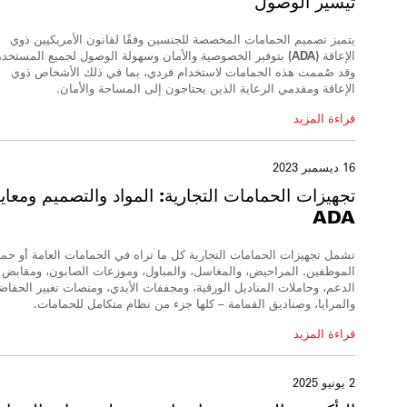
تيسير الوصول
يتميز تصميم الحمامات المخصصة للجنسين وفقًا لقانون الأمريكيين ذوي
الإعاقة (ADA) بتوفير الخصوصية والأمان وسهولة الوصول لجميع المستخدمين.
وقد صُممت هذه الحمامات لاستخدام فردي، بما في ذلك الأشخاص ذوي
الإعاقة ومقدمي الرعاية الذين يحتاجون إلى المساحة والأمان.
قراءة المزيد
16 ديسمبر 2023
تجهيزات الحمامات التجارية:
المواد والتصميم ومعايي
ADA
تشمل تجهيزات الحمامات التجارية كل ما تراه في الحمامات العامة أو حم
الموظفين.
المراحيض، والمغاسل، والمباول، وموزعات الصابون، ومقابض
الدعم، وحاملات المناديل الورقية، ومجففات الأيدي، ومنصات تغيير الحفاض
والمرايا، وصناديق القمامة – كلها جزء من نظام متكامل للحمامات.
قراءة المزيد
2 يونيو 2025