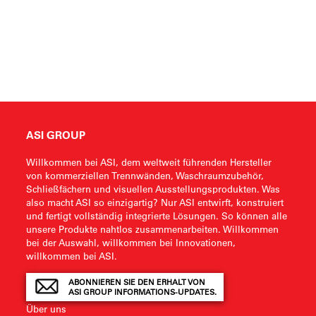
ASI GROUP
Willkommen bei ASI, dem weltweit führenden Hersteller
von kommerziellen Trennwänden, Waschraumzubehör,
Schließfächern und visuellen Ausstellungsprodukten. Was
also macht ASI so einzigartig? Nur ASI entwirft, konstruiert
und fertigt vollständig integrierte Lösungen. So können alle
unsere Produkte nahtlos zusammenarbeiten. Willkommen
bei der Auswahl, willkommen bei Innovationen,
willkommen bei ASI.
ABONNIEREN SIE DEN ERHALT VON
ASI GROUP INFORMATIONS-UPDATES.
Über uns