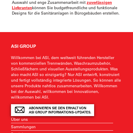
Auswahl und enge Zusammenarbeit mit
zuverlässigen
Lieferanten
können Sie budgetfreundliche und funktionale
Designs für die Sanitäranlagen in Bürogebäuden erstellen.
ASI GROUP
Willkommen bei ASI, dem weltweit führenden Hersteller
von kommerziellen Trennwänden, Waschraumzubehör,
Schließfächern und visuellen Ausstellungsprodukten. Was
also macht ASI so einzigartig? Nur ASI entwirft, konstruiert
und fertigt vollständig integrierte Lösungen. So können alle
unsere Produkte nahtlos zusammenarbeiten. Willkommen
bei der Auswahl, willkommen bei Innovationen,
willkommen bei ASI.
ABONNIEREN SIE DEN ERHALT VON
ASI GROUP INFORMATIONS-UPDATES.
Über uns
Sammlungen