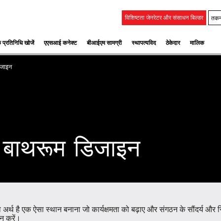
तकन
विशिष्टता जेनरेटर और संसाधन बिल्डर
 प्रतिनिधि खोजें
एएसआई कनेक्ट
बीआईएम सामग्री
स्‍थापत्‍यविद
ठेकेदार
मालिक
जाइन
बाथरूम डिजाइन
्थ है एक ऐसा स्थान बनाना जो कार्यक्षमता को बढ़ाए और संगठन के सौंदर्य और स्थि
लन करें।