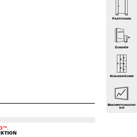
PARTITIONEN
ZUBEHÖR
SCHLIESSFÄCHER
BESCHRIFTUNGSTAF
ELN
O™.
EKTION