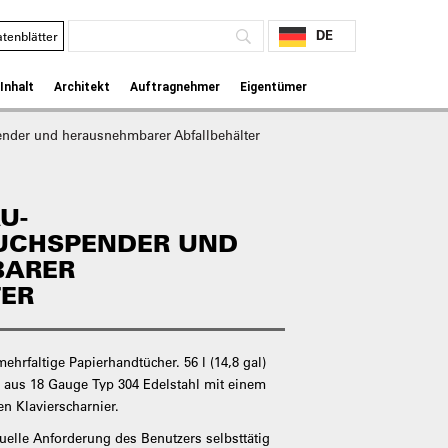
DE
tenblätter
Inhalt
Architekt
Auftragnehmer
Eigentümer
der und herausnehmbarer Abfallbehälter
U-
UCHSPENDER UND
BARER
TER
ehrfaltige Papierhandtücher. 56 l (14,8 gal)
r aus 18 Gauge Typ 304 Edelstahl mit einem
en Klavierscharnier.
elle Anforderung des Benutzers selbsttätig