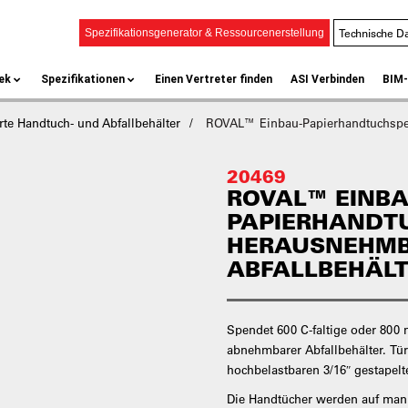
Technische Da
Spezifikationsgenerator & Ressourcenerstellung
ek
Spezifikationen
Einen Vertreter finden
ASI Verbinden
BIM-
te Handtuch- und Abfallbehälter
ROVAL™ Einbau-Papierhandtuchspen
20469
ROVAL™ EINBA
PAPIERHANDT
HERAUSNEHM
ABFALLBEHÄL
Spendet 600 C-faltige oder 800 m
abnehmbarer Abfallbehälter. Tü
hochbelastbaren 3/16″ gestapelt
Die Handtücher werden auf manu