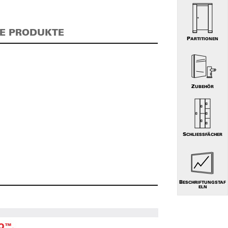
E PRODUKTE
PARTITIONEN
ZUBEHÖR
SCHLIESSFÄCHER
BESCHRIFTUNGSTAF
ELN
O™.