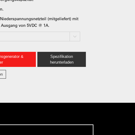
n.
iederspannungsnetzteil (mitgeliefert) mit
em Ausgang von 5VDC @ 1A.
nsgenerator &
Spezifikation
er
herunterladen
en