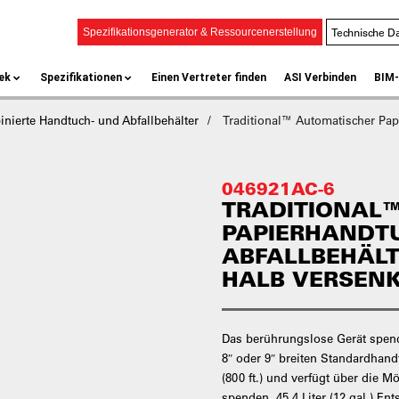
Technische Da
Spezifikationsgenerator & Ressourcenerstellung
ek
Spezifikationen
Einen Vertreter finden
ASI Verbinden
BIM-
nierte Handtuch- und Abfallbehälter
Traditional™ Automatischer Papi
046921AC-6
TRADITIONAL
PAPIERHANDT
ABFALLBEHÄLTE
HALB VERSEN
Das berührungslose Gerät spend
8″ oder 9″ breiten Standardhand
(800 ft.) und verfügt über die M
spenden. 45,4 Liter (12 gal.) En