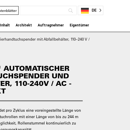
DE
tenblätter
Inhalt
Architekt
Auftragnehmer
Eigentümer
erhandtuchspender mit Abfallbehälter, 110–240 V /
™ AUTOMATISCHER
UCHSPENDER UND
R, 110-240V / AC -
KT
et pro Zyklus eine voreingestellte Länge von
tuchrollen mit einer Länge von bis zu 244 m
öglichkeit, Rollenstummel kontinuierlich zu
tsorgungskapazität.