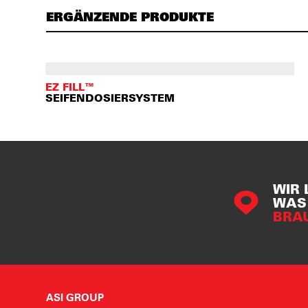
ERGÄNZENDE PRODUKTE
EZ FILL™
SEIFENDOSIERSYSTEM
WIR 
WAS 
BRA
ASI GROUP