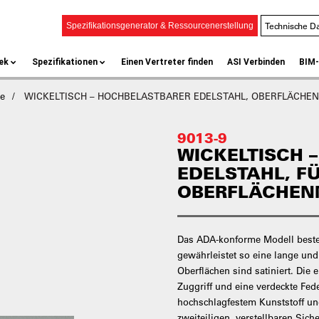
Technische Da
Spezifikationsgenerator & Ressourcenerstellung
ek
Spezifikationen
Einen Vertreter finden
ASI Verbinden
BIM-
he
WICKELTISCH – HOCHBELASTBARER EDELSTAHL, OBERFLÄCH
9013-9
WICKELTISCH 
EDELSTAHL, F
OBERFLÄCHE
Das ADA-konforme Modell beste
gewährleistet so eine lange und
Oberflächen sind satiniert. Die
Zuggriff und eine verdeckte Fede
hochschlagfestem Kunststoff und
zweiteiligen, verstellbaren Siche