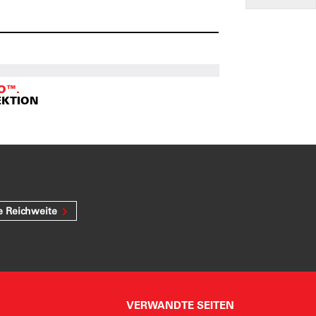
O™.
EKTION
e Reichweite
VERWANDTE SEITEN