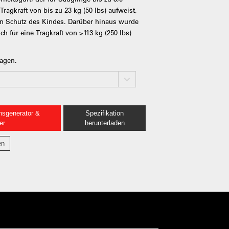
ragkraft von bis zu 23 kg (50 lbs) aufweist,
en Schutz des Kindes. Darüber hinaus wurde
ch für eine Tragkraft von >113 kg (250 lbs)
ragen.
nsgenerator &
Spezifikation
er
herunterladen
en