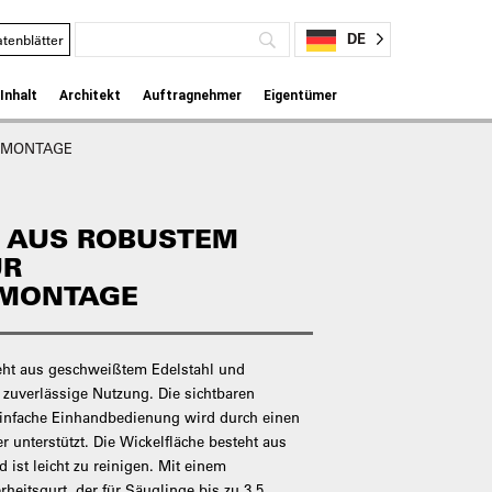
DE
tenblätter
Inhalt
Architekt
Auftragnehmer
Eigentümer
ENMONTAGE
– AUS ROBUSTEM
ÜR
NMONTAGE
ht aus geschweißtem Edelstahl und
 zuverlässige Nutzung. Die sichtbaren
 einfache Einhandbedienung wird durch einen
r unterstützt. Die Wickelfläche besteht aus
 ist leicht zu reinigen. Mit einem
rheitsgurt, der für Säuglinge bis zu 3,5