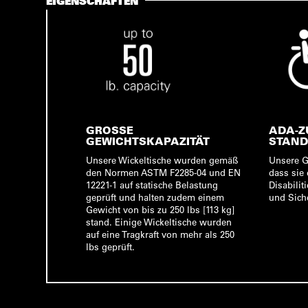
EIGENSCHAFTEN
GROSSE G
ADA-Z
EWICHTSKAPAZITÄT
STAN
Unsere Wickeltische wurden gemäß
Unsere Ge
den Normen ASTM F2285-04 und EN
dass sie
12221-1 auf statische Belastung
Disabiliti
geprüft und halten zudem einem
und Siche
Gewicht von bis zu 250 lbs [113 kg]
stand. Einige Wickeltische wurden
auf eine Tragkraft von mehr als 250
lbs geprüft.