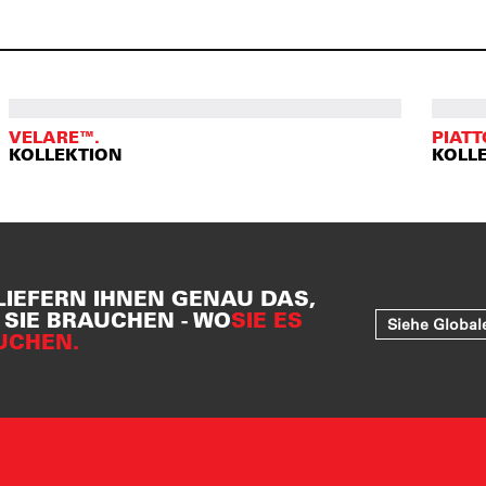
VELARE™.
PIATT
KOLLEKTION
KOLL
LIEFERN IHNEN GENAU DAS,
SIE BRAUCHEN - WO
SIE ES
Siehe Global
UCHEN.