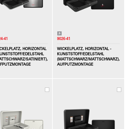
24-41
9026-41
CKELPLATZ, HORIZONTAL
WICKELPLATZ, HORIZONTAL -
KUNSTSTOFF/EDELSTAHL
KUNSTSTOFF/EDELSTAHL
ATTSCHWARZ/SATINIERT),
(MATTSCHWARZ/MATTSCHWARZ),
FPUTZMONTAGE
AUFPUTZMONTAGE