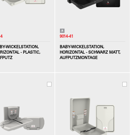
14
9014-41
BY-WICKELSTATION,
BABY-WICKELSTATION,
RIZONTAL - PLASTIC,
HORIZONTAL - SCHWARZ MATT,
FPUTZ
AUFPUTZMONTAGE