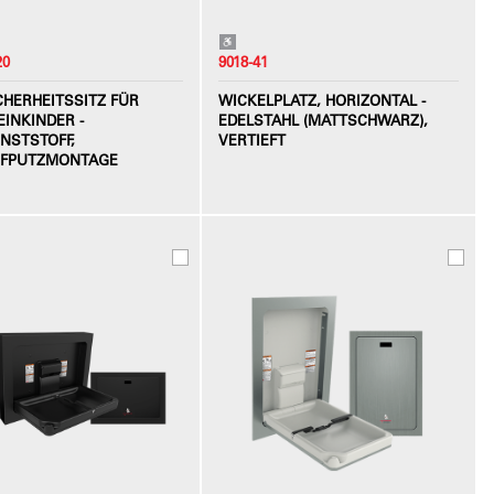
20
9018-41
CHERHEITSSITZ FÜR
WICKELPLATZ, HORIZONTAL -
EINKINDER -
EDELSTAHL (MATTSCHWARZ),
NSTSTOFF,
VERTIEFT
FPUTZMONTAGE