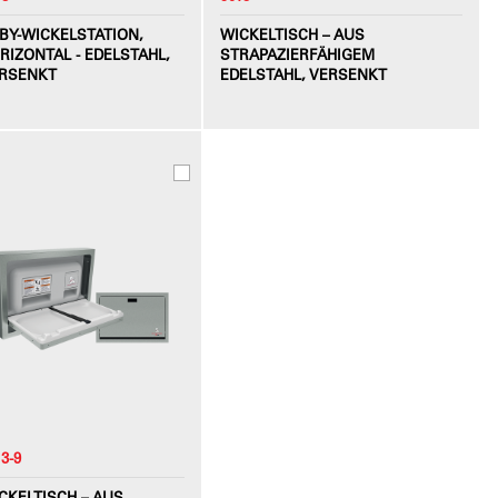
BY-WICKELSTATION,
WICKELTISCH – AUS
RIZONTAL - EDELSTAHL,
STRAPAZIERFÄHIGEM
RSENKT
EDELSTAHL, VERSENKT
3-9
CKELTISCH – AUS