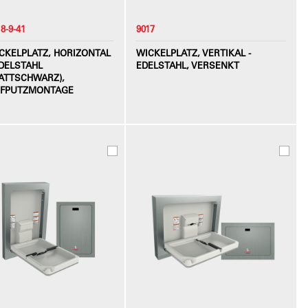
8-9-41
9017
CKELPLATZ, HORIZONTAL
WICKELPLATZ, VERTIKAL -
EDELSTAHL
EDELSTAHL, VERSENKT
ATTSCHWARZ),
FPUTZMONTAGE