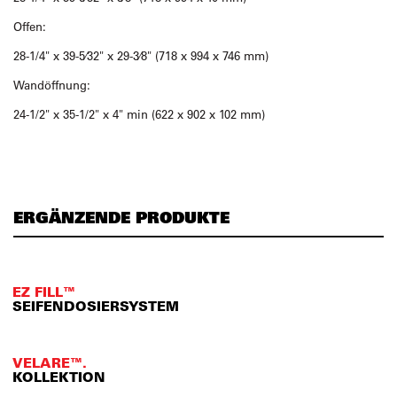
Offen:
28-1/4" x 39-5⁄32" x 29-3⁄8" (718 x 994 x 746 mm)
Wandöffnung:
24-1/2" x 35-1/2" x 4" min (622 x 902 x 102 mm)
ERGÄNZENDE PRODUKTE
EZ FILL™
SEIFENDOSIERSYSTEM
VELARE™.
KOLLEKTION