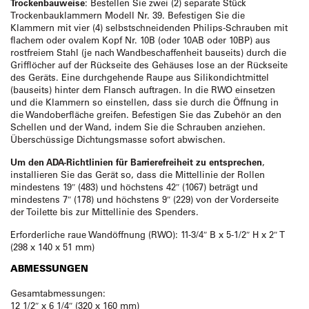
Trockenbauweise
: Bestellen Sie zwei (2) separate Stück
Trockenbauklammern Modell Nr. 39. Befestigen Sie die
Klammern mit vier (4) selbstschneidenden Philips-Schrauben mit
flachem oder ovalem Kopf Nr. 10B (oder 10AB oder 10BP) aus
rostfreiem Stahl (je nach Wandbeschaffenheit bauseits) durch die
Grifflöcher auf der Rückseite des Gehäuses lose an der Rückseite
des Geräts. Eine durchgehende Raupe aus Silikondichtmittel
(bauseits) hinter dem Flansch auftragen. In die RWO einsetzen
und die Klammern so einstellen, dass sie durch die Öffnung in
die Wandoberfläche greifen. Befestigen Sie das Zubehör an den
Schellen und der Wand, indem Sie die Schrauben anziehen.
Überschüssige Dichtungsmasse sofort abwischen.
Um den ADA-Richtlinien für Barrierefreiheit zu entsprechen
,
installieren Sie das Gerät so, dass die Mittellinie der Rollen
mindestens 19″ (483) und höchstens 42″ (1067) beträgt und
mindestens 7″ (178) und höchstens 9″ (229) von der Vorderseite
der Toilette bis zur Mittellinie des Spenders.
Erforderliche raue Wandöffnung (RWO): 11-3/4″ B x 5-1/2″ H x 2″ T
(298 x 140 x 51 mm)
ABMESSUNGEN
Gesamtabmessungen:
12 1/2″ x 6 1/4″ (320 x 160 mm)