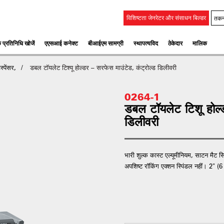
तकन
विशिष्टता जेनरेटर और संसाधन बिल्डर
 प्रतिनिधि खोजें
एएसआई कनेक्ट
बीआईएम सामग्री
स्‍थापत्‍यविद
ठेकेदार
मालिक
स्पेंसर,
डबल टॉयलेट टिश्यू होल्डर – सरफेस माउंटेड, कंट्रोल्ड डिलीवरी
0264-1
डबल टॉयलेट टिशू होल्ड
डिलीवरी
भारी शुल्क कास्ट एल्यूमीनियम, साटन मैट 
अपशिष्ट रॉकिंग एक्शन स्पिंडल नहीं। 2" 