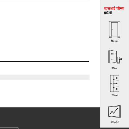
एएसआई जी
रूप
हथेली
विभाजन
सामान
लॉकर्स
मार्करबोर्ड