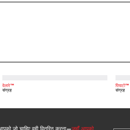
वेलारे™
पियाटो™
संग्रह
संग्रह
आपको जो चाहिए वही वितरित करना—
जहाँ आपको