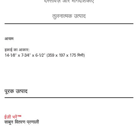
दस्तावेज़ और मार्गदर्शिकाएँ
तुलनात्मक उत्पाद
आयाम
इकाई का आकार:
14-1⁄8" x 7-3⁄4" x 6-1⁄2" (359 x 197 x 175 मिमी)
पूरक उत्पाद
ईज़ी भरें™
साबुन वितरण प्रणाली