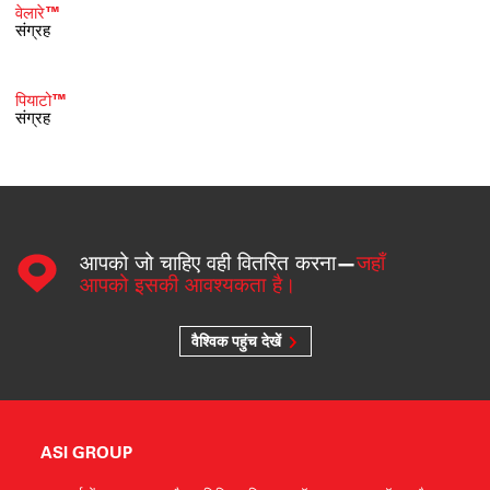
वेलारे™
संग्रह
पियाटो™
संग्रह
आपको जो चाहिए वही वितरित करना—
जहाँ
आपको इसकी आवश्यकता है।
वैश्विक पहुंच देखें
ASI GROUP