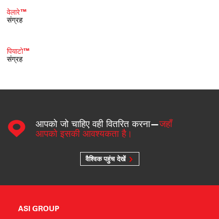
वेलारे™
संग्रह
पियाटो™
संग्रह
आपको जो चाहिए वही वितरित करना—
जहाँ
आपको इसकी आवश्यकता है।
वैश्विक पहुंच देखें
ASI GROUP