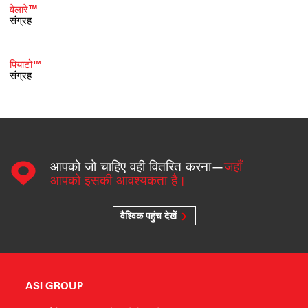
वेलारे™
संग्रह
पियाटो™
संग्रह
आपको जो चाहिए वही वितरित करना—
जहाँ
आपको इसकी आवश्यकता है।
वैश्विक पहुंच देखें
ASI GROUP