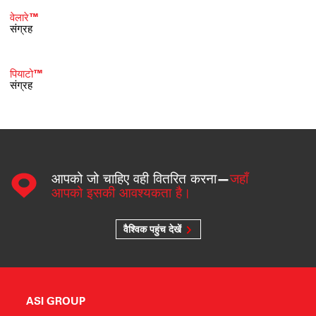
वेलारे™
संग्रह
पियाटो™
संग्रह
आपको जो चाहिए वही वितरित करना—
जहाँ
आपको इसकी आवश्यकता है।
वैश्विक पहुंच देखें
ASI GROUP