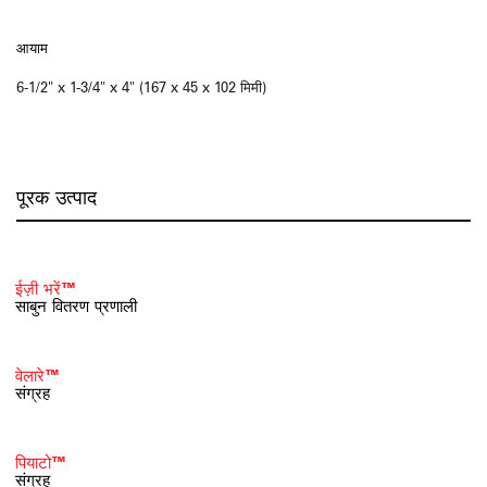
आयाम
6-1/2" x 1-3/4" x 4" (167 x 45 x 102 मिमी)
पूरक उत्पाद
ईज़ी भरें™
साबुन वितरण प्रणाली
वेलारे™
संग्रह
पियाटो™
संग्रह