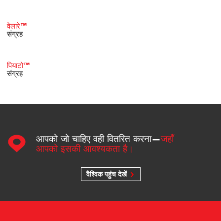
वेलारे™
संग्रह
पियाटो™
संग्रह
आपको जो चाहिए वही वितरित करना—
जहाँ
आपको इसकी आवश्यकता है।
वैश्विक पहुंच देखें