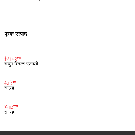
पूरक उत्पाद
ईज़ी भरें™
साबुन वितरण प्रणाली
वेलारे™
संग्रह
पियाटो™
संग्रह