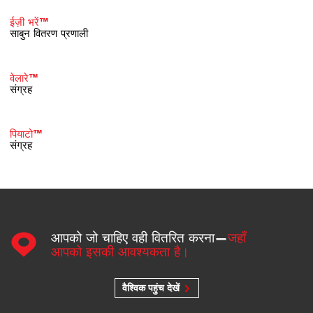
ईज़ी भरें™
साबुन वितरण प्रणाली
वेलारे™
संग्रह
पियाटो™
संग्रह
आपको जो चाहिए वही वितरित करना—
जहाँ
आपको इसकी आवश्यकता है।
वैश्विक पहुंच देखें