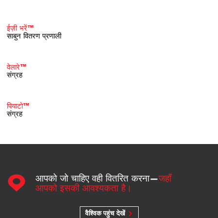
ईज़ी भरें™
साबुन वितरण प्रणाली
वेलारे™
संग्रह
पियाटो™
संग्रह
आपको जो चाहिए वही वितरित करना—
जहाँ
आपको इसकी आवश्यकता है।
वैश्विक पहुंच देखें