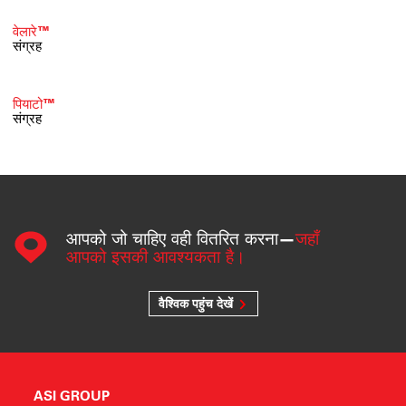
वेलारे™
संग्रह
पियाटो™
संग्रह
आपको जो चाहिए वही वितरित करना—
जहाँ
आपको इसकी आवश्यकता है।
वैश्विक पहुंच देखें
ASI GROUP