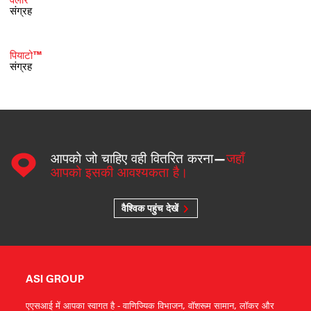
संग्रह
पियाटो™
संग्रह
आपको जो चाहिए वही वितरित करना—
जहाँ
आपको इसकी आवश्यकता है।
वैश्विक पहुंच देखें
ASI GROUP
एएसआई में आपका स्वागत है - वाणिज्यिक विभाजन, वॉशरूम सामान, लॉकर और